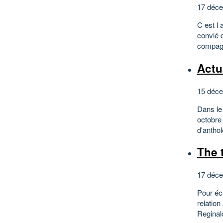
17 déce
C est l 
convié 
compagn
Actu
15 déce
Dans le
octobre 
d'anthol
The 
17 déce
Pour éch
relation
Reginald