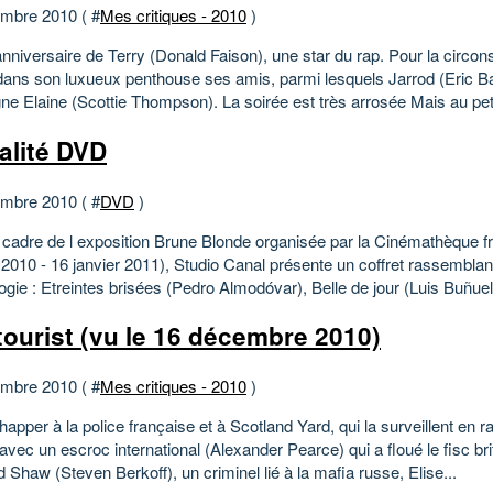
mbre 2010 ( #
Mes critiques - 2010
)
anniversaire de Terry (Donald Faison), une star du rap. Pour la circons
dans son luxueux penthouse ses amis, parmi lesquels Jarrod (Eric Bal
e Elaine (Scottie Thompson). La soirée est très arrosée Mais au peti
alité DVD
mbre 2010 ( #
DVD
)
 cadre de l exposition Brune Blonde organisée par la Cinémathèque f
2010 - 16 janvier 2011), Studio Canal présente un coffret rassemblan
ogie : Etreintes brisées (Pedro Almodóvar), Belle de jour (Luis Buñuel)
tourist (vu le 16 décembre 2010)
mbre 2010 ( #
Mes critiques - 2010
)
apper à la police française et à Scotland Yard, qui la surveillent en r
 avec un escroc international (Alexander Pearce) qui a floué le fisc br
 Shaw (Steven Berkoff), un criminel lié à la mafia russe, Elise...