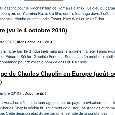
au casting pour le prochain film de Roman Polanski, Le dieu du carn
e éponyme de Yasmina Reza. Ce film, dont le tournage devrait débuter
prochain, réunira en effet Jodie Foster, Kate Winslet, Matt Dillon...
e (vu le 4 octobre 2010)
bre 2010 ( #
Mes critiques - 2010
)
hi, riche famille d industriels milanais, s apprêtent à fêter l anniversa
he, Edoardo Sénior (Gabriele Ferzetti). Sentant sa fin proche, le viei
rconstance pour dévoiler le nom de celui qu il a choisi...
ge de Charles Chaplin en Europe (août-o
)
embre 2010 ( #
Documents
)
 il venait de débuter le tournage de Jour de paye (provisoirement int
 Charles Chaplin décida brusquement de quitter Los Angeles et de pa
e. Cette décision était dictée par un ensemble de circonstances :...