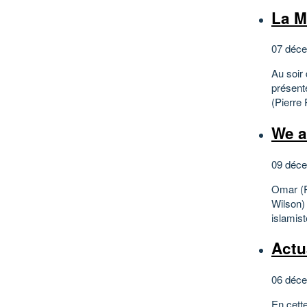
La M
07 déce
Au soir 
présent
(Pierre 
We a
09 déce
Omar (R
Wilson)
islamist
Actu
06 déce
En cette