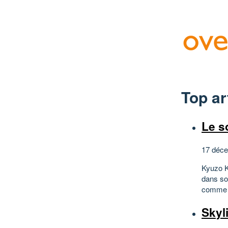
Top ar
Le s
17 déce
Kyuzo K
dans son
comme u
Skyl