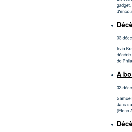
gadget, 
d'encour
Décè
03 déce
Irvin Ke
décédé 
de Phila
A bo
03 déce
Samuel 
dans sa 
(Elena 
Décè