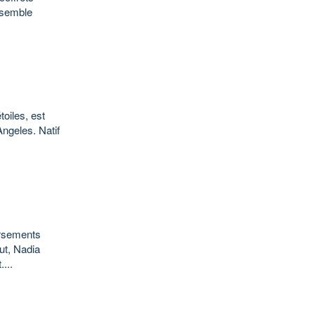
e semble
toiles, est
ngeles. Natif
ersements
out, Nadia
...