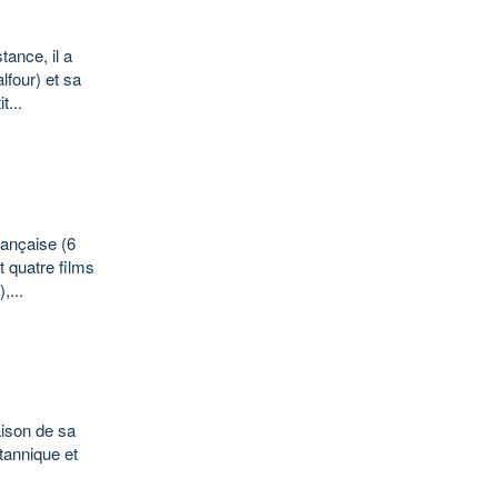
tance, il a
four) et sa
t...
rançaise (6
t quatre films
,...
aison de sa
itannique et