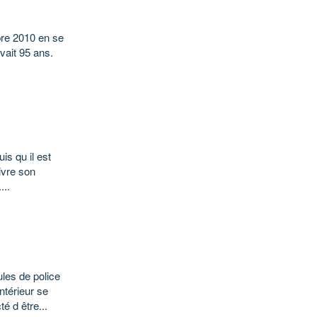
bre 2010 en se
avait 95 ans.
is qu il est
ivre son
...
les de police
ntérieur se
é d être...