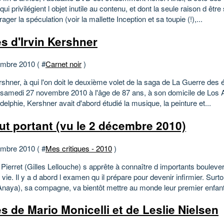
qui privilégient l objet inutile au contenu, et dont la seule raison d êtr
ager la spéculation (voir la mallette Inception et sa toupie (!),...
s d'Irvin Kershner
mbre 2010 ( #
Carnet noir
)
rshner, à qui l'on doit le deuxième volet de la saga de La Guerre des é
samedi 27 novembre 2010 à l'âge de 87 ans, à son domicile de Los A
delphie, Kershner avait d'abord étudié la musique, la peinture et...
ut portant (vu le 2 décembre 2010)
mbre 2010 ( #
Mes critiques - 2010
)
Pierret (Gilles Lellouche) s apprête à connaître d importants boulev
vie. Il y a d abord l examen qu il prépare pour devenir infirmier. Surt
Anaya), sa compagne, va bientôt mettre au monde leur premier enfant.
s de Mario Monicelli et de Leslie Nielsen