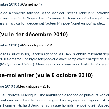
mbre 2010 ( #
Carnet noir
)
e de la comédie italienne, Mario Monicelli, s'est suicidé le 29 novem
ar une fenêtre de l'hôpital San Giovanni de Rome où il était soigné. Il 
s amis , où l'on découvrait l'acteur Philippe Noiret en journaliste...
(vu le 1er décembre 2010)
mbre 2010 ( #
Mes critiques - 2010
)
ses (Bruce Willis), ancien agent de la CIA/>, s ennuie tellement depu
 qu il a entamé une idylle téléphonique avec l'employée chargée de su
 (Mary-Louise Parker). Mais un jour, un commando tente de l éliminer.
se-moi entrer (vu le 8 octobre 2010)
bre 2010 ( #
Mes critiques - 2010
)
, au Nouveau-Mexique. Une ambulance escortée de plusieurs véhicu
 tombeau ouvert sur la route enneigée d un paysage montagneux. A l i
un homme (Richard Jenkins) au visage horriblement défiguré. Suspect