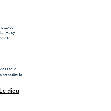
nstables,
lla (Haley
ataire,...
, Messaoud
 de quitter la
Le dieu