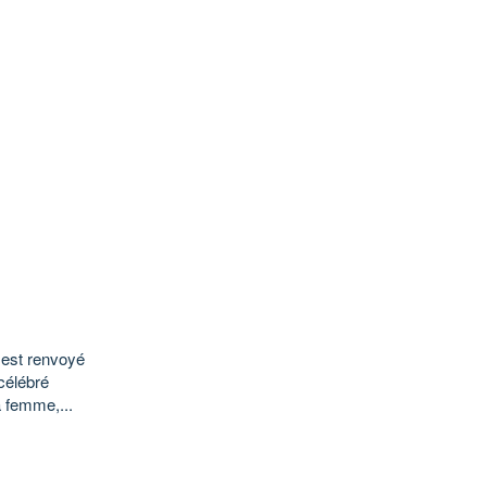
 est renvoyé
célébré
a femme,...