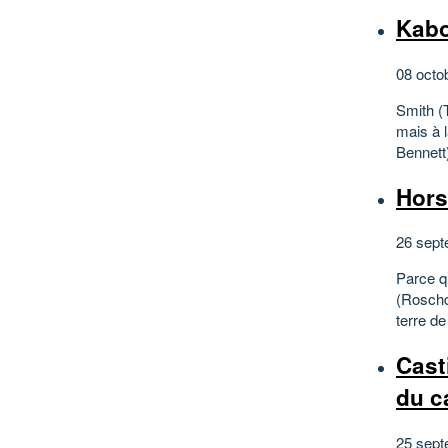
Kabo
08 octo
Smith (
mais à l
Bennett)
Hors
26 sept
Parce q
(Roschdy
terre de
Cast
du c
25 sept