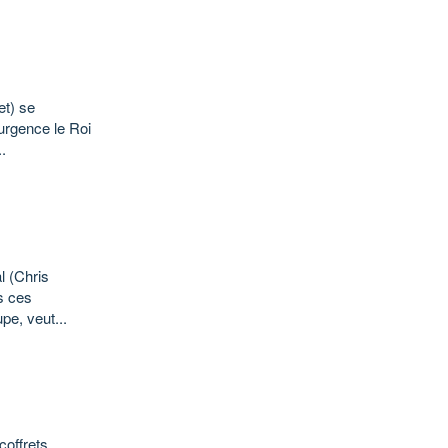
et) se
urgence le Roi
.
l (Chris
s ces
upe, veut...
coffrets