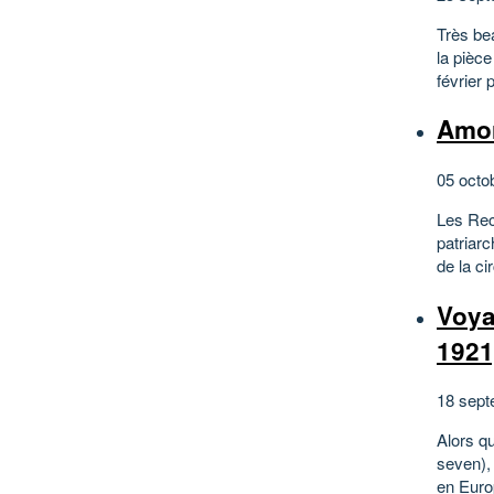
Très be
la pièc
février 
Amor
05 octo
Les Recc
patriarc
de la ci
Voya
1921
18 sept
Alors qu
seven),
en Europ