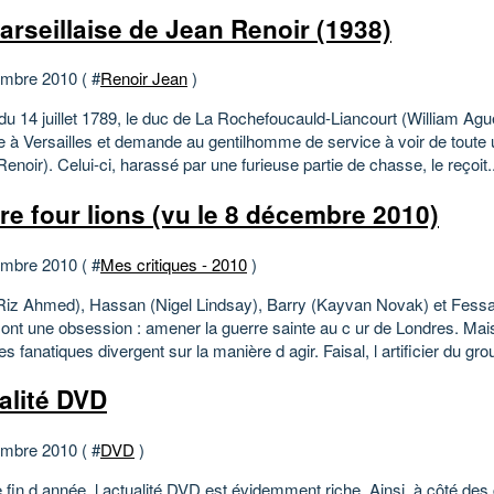
arseillaise de Jean Renoir (1938)
mbre 2010 ( #
Renoir Jean
)
du 14 juillet 1789, le duc de La Rochefoucauld-Liancourt (William Agu
e à Versailles et demande au gentilhomme de service à voir de toute 
Renoir). Celui-ci, harassé par une furieuse partie de chasse, le reçoit..
re four lions (vu le 8 décembre 2010)
mbre 2010 ( #
Mes critiques - 2010
)
iz Ahmed), Hassan (Nigel Lindsay), Barry (Kayvan Novak) et Fessa
 ont une obsession : amener la guerre sainte au c ur de Londres. Mai
es fanatiques divergent sur la manière d agir. Faisal, l artificier du gro
alité DVD
mbre 2010 ( #
DVD
)
 fin d année, l actualité DVD est évidemment riche. Ainsi, à côté des 