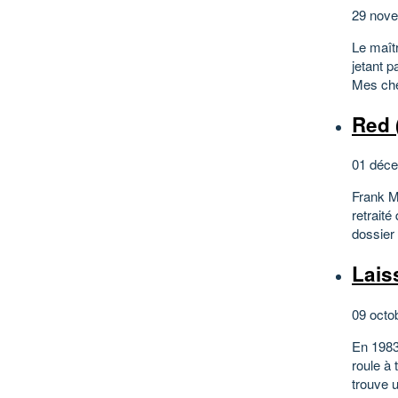
29 nove
Le maîtr
jetant p
Mes cher
Red 
01 déce
Frank Mo
retraité
dossier
Lais
09 octo
En 1983
roule à
trouve 