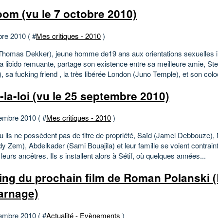
om (vu le 7 octobre 2010)
bre 2010 ( #
Mes critiques - 2010
)
Thomas Dekker), jeune homme de19 ans aux orientations sexuelles i
a libido remuante, partage son existence entre sa meilleure amie, Ste
, sa fucking friend , la très libérée London (Juno Temple), et son coloc
-la-loi (vu le 25 septembre 2010)
embre 2010 ( #
Mes critiques - 2010
)
u ils ne possèdent pas de titre de propriété, Saïd (Jamel Debbouze)
 Zem), Abdelkader (Sami Bouajila) et leur famille se voient contraints
 leurs ancêtres. Ils s installent alors à Sétif, où quelques années...
ing du prochain film de Roman Polanski (
arnage)
embre 2010 ( #
Actualité - Evènements
)