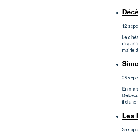
Décè
12 sept
Le ciné
disparit
mairie d
Simo
25 sept
En mars
Delbecqu
il d une
Les 
25 sept