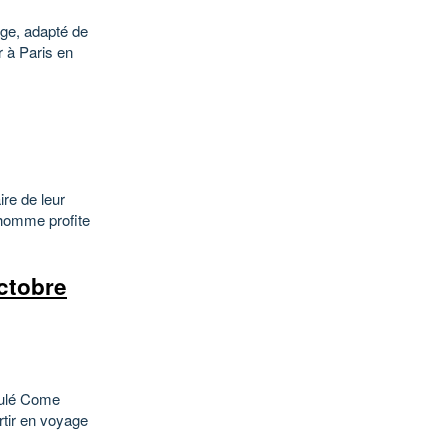
age, adapté de
 à Paris en
ire de leur
l homme profite
ctobre
itulé Come
rtir en voyage